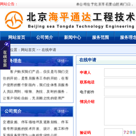
网站公告：
本公司位于北京市石景山区衙门口，经
网站首页
公司简介
新闻中心
服务范围
服务理
当前位置：
网站首页
>> 在线申请
在线申请
服务理念
详情>>
一、服务宗旨
客户购买我们产品，仅仅是与我们交
申请人
往的开始，是售后服务工作的开始，在客
联系电话
户使用的整个阶段内，我们全体售后服务
人员以周到、细致、热忱、及时的服务，
电子邮件
让客户轻松自如，无后顾之忧的使用产
情况介绍
品，能真正体验到我们的产品为客户带来
的方便和创造的价值。
公司简介
详情>>
北京海平通达工程技术有限公司
是一家集
二、服务承诺及原则
交通设施、停车场地坪及道路划线、停车
1
、及时响应客户的招唤，主动上门
场专用设施的技术开发、设计、施工和停
服务，快速处理产品问题。
验证码
车场设备管理为一体的专业性公司。