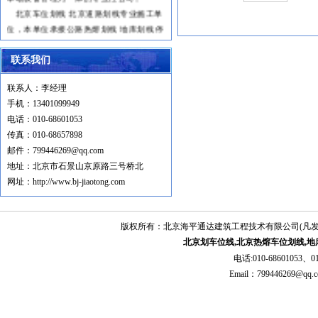
2
、保修期内，免费维修，属于新产
北京车位划线
北京道路划线
专业施工单
品本身质量问题引发的零配件的更换，我
位，本单位承接公路热熔划线 地库划线 停
们免费提供快速更换。
车场地坪 环氧地坪施工 大小车位划线 道
3
、依法处理质量纠纷，诚实守信，
路划线工程，本单位拥有专业的停车场地
联系我们
有诺必践。
坪 耐磨地坪 车位划线 道路划线机械设
三、服务力量
备，经验丰富的环氧地坪和道路划线队
联系人：李经理
服务有技术人员多名，都在本行业锤
伍，保证质量和效率。
手机：13401099949
炼多年，有着丰富的工作经验。为进一步
1.专业划线：色彩鲜艳醒目，夜间反
电话：010-68601053
提商业务素质，跟上技术发展的步伐我司
光，有利于司机观察；
传真：010-68657898
每年根据培训计划，派出售后人员到各生
施工快速简单，使用卡利特道路标线漆，
邮件：799446269@qq.com
产厂家接受专业技术培训，交流技术经
寿命长，膜厚、耐酸、耐碱不褪色，标线
地址：北京市石景山京原路三号桥北
验。
寿命可长达三年；。
网址：http://www.bj-jiaotong.com
效率同样是售后力量和质量的体现，
冷漆划线范围包括车位划线、通道划线、
我们备有专业的服务团队，为提高工作效
导向箭头划线、消防网格禁止区划线、导
率做出了卓越贡献。
版权所有：北京海平通达建筑工程技术有限公司(凡
流带划线、黄黑警示带划线等。
四、服务全体成员的心声
北京划车位线,北京热熔车位划线,地
2.作用：冷漆划线效果是对路面标线、
我们全体售后人员热切的盼望为您提
电话:010-68601053、01
箭头、文字、立面标记、突起路标和路面
供优质周到的服务，以过硬的技术、热忱
Email：79944626
线轮廓标等构成的安全设施，作用是管制
的态度赢得您的信任是我们成长壮大的基
和引导交通。
础。您的意见是我们服务更加完善的宝贵
3.材料选择及说明：选用优质道路专用
基石。