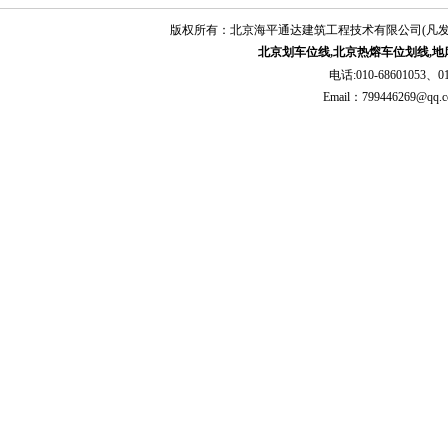
供优质周到的服务，以过硬的技术、热忱
版权所有：北京海平通达建筑工程技术有限公司(凡
的态度赢得您的信任是我们成长壮大的基
北京划车位线,北京热熔车位划线,地
础。您的意见是我们服务更加完善的宝贵
基石。
电话:010-68601053、01
我们的理念：为城市交通贡献力量，
Email：79944626
为人民安全保驾护航
我们的宗旨：真诚服务，永恒信赖
我们的态度：勤奋、扎实、坚韧、团
结
我们的目标：准时生产，提供精美、
优质产品