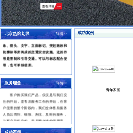
成功案例
北京热熔划线
详情>>
道路交通标线是由标划于路面上的各种线
条、箭头、文字、立面标记、突起路标和
轮廓标等所构成的交通安全设施。这的作
用是管制和引导交通。可以与标志配合使
用，也可单独使用。
服务理念
详情>>
一、服务宗旨
青年家园
客户购买我们产品，仅仅是与我们交
往的开始，是售后服务工作的开始，在客
户使用的整个阶段内，我们全体售后服务
人员以周到、细致、热忱、及时的服务，
让客户轻松自如，无后顾之忧的使用产
品，能真正体验到我们的产品为客户带来
的方便和创造的价值。
成功案例