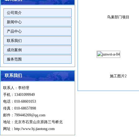
二、服务承诺及原则
1
、及时响应客户的招唤，主动上门
公司简介
鸟巢部门项目
服务，快速处理产品问题。
新闻中心
2
、保修期内，免费维修，属于新产
产品中心
品本身质量问题引发的零配件的更换，我
们免费提供快速更换。
联系我们
3
、依法处理质量纠纷，诚实守信，
成功案例
有诺必践。
服务范围
三、服务力量
服务有技术人员多名，都在本行业锤
炼多年，有着丰富的工作经验。为进一步
联系我们
施工图片2
提商业务素质，跟上技术发展的步伐我司
每年根据培训计划，派出售后人员到各生
联系人：李经理
产厂家接受专业技术培训，交流技术经
手机：13401099949
验。
电话：010-68601053
效率同样是售后力量和质量的体现，
传真：010-68657898
我们备有专业的服务团队，为提高工作效
邮件：799446269@qq.com
率做出了卓越贡献。
地址：北京市石景山京原路三号桥北
四、服务全体成员的心声
网址：http://www.bj-jiaotong.com
我们全体售后人员热切的盼望为您提