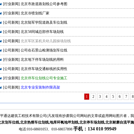
[
行业新闻
]
北京市政道路划线公司参考图
[
行业新闻
]
北京冷喷划线厂家
[
公司新闻
]
北京陆军学院道路及车位划线
[
公司新闻
]
北京58同城总部停车场划线
[
公司新闻
]
北京军区某机关幼儿园操场划线
[
公司新闻
]
公司在石景山检测场划车位线
[
行业新闻
]
北京地下停车场划线的用料
[
公司新闻
]
北京停车场交通标线的实用性
[
行业新闻
]
北京停车位划线公司专业施工
[
公司新闻
]
北京专业安装制作限高架
1
2
3
4
5
6
7
8
平通达建筑工程技术有限公司(凡发现有抄袭我公司网站的文章或盗用网站图片者，
北京划车位线,北京热熔车位划线,地库环氧地坪划线,北京停车场划线,北京耐磨自流平
手机：134 010 99949
电话:010-68601053、010-68657898