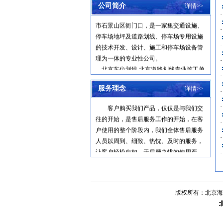
公司简介
详情>>
北京海平通达工程技术有限公司
位于北京
市石景山区衙门口，是一家集交通设施、
停车场地坪及道路划线、停车场专用设施
的技术开发、设计、施工和停车场设备管
理为一体的专业性公司。
北京车位划线
北京道路划线
专业施工单
位，本单位承接公路热熔划线 地库划线 停
车场地坪 环氧地坪施工 大小车位划线 道
服务理念
详情>>
一、服务宗旨
路划线工程，本单位拥有专业的停车场地
客户购买我们产品，仅仅是与我们交
坪 耐磨地坪 车位划线 道路划线机械设
往的开始，是售后服务工作的开始，在客
备，经验丰富的环氧地坪和道路划线队
户使用的整个阶段内，我们全体售后服务
伍，保证质量和效率。
人员以周到、细致、热忱、及时的服务，
1.专业划线：色彩鲜艳醒目，夜间反
让客户轻松自如，无后顾之忧的使用产
光，有利于司机观察；
品，能真正体验到我们的产品为客户带来
施工快速简单，使用卡利特道路标线漆，
的方便和创造的价值。
寿命长，膜厚、耐酸、耐碱不褪色，标线
二、服务承诺及原则
寿命可长达三年；。
1
、及时响应客户的招唤，主动上门
版权所有：北京海
冷漆划线范围包括车位划线、通道划线、
服务，快速处理产品问题。
导向箭头划线、消防网格禁止区划线、导
2
、保修期内，免费维修，属于新产
流带划线、黄黑警示带划线等。