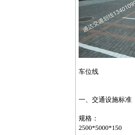
们免费提供快速更换。
3
、依法处理质量纠纷，诚实守信，
有诺必践。
三、服务力量
服务有技术人员多名，都在本行业锤
炼多年，有着丰富的工作经验。为进一步
提商业务素质，跟上技术发展的步伐我司
每年根据培训计划，派出售后人员到各生
产厂家接受专业技术培训，交流技术经
验。
效率同样是售后力量和质量的体现，
车位线
我们备有专业的服务团队，为提高工作效
率做出了卓越贡献。
四、服务全体成员的心声
我们全体售后人员热切的盼望为您提
一、交通设施标准
供优质周到的服务，以过硬的技术、热忱
的态度赢得您的信任是我们成长壮大的基
础。您的意见是我们服务更加完善的宝贵
规格：
基石。
2500*5000*150
我们的理念：为城市交通贡献力量，