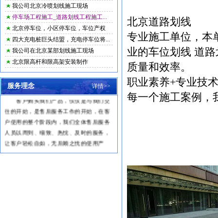
我公司北京冷喷划线施工现场
停车场工程施工_道路划线工程施工...
北京道路划线
北京停车位，小区停车位，车位产权
专业施工单位，本
四大充电桩巨头结盟，充电停车位将...
业的车位划线 道
我公司在北京某部划线施工现场
北京限高杆和限高架安装制作
质量和效率。
职业素养+专业技术
一、服务宗旨
服务理念
详情>>
每一个施工案例，
客户购买我们产品，仅仅是与我们交
往的开始，是售后服务工作的开始，在客
户使用的整个阶段内，我们全体售后服务
人员以周到、细致、热忱、及时的服务，
让客户轻松自如，无后顾之忧的使用产
品，能真正体验到我们的产品为客户带来
的方便和创造的价值。
二、服务承诺及原则
1
、及时响应客户的招唤，主动上门
服务，快速处理产品问题。
2
、保修期内，免费维修，属于新产
品本身质量问题引发的零配件的更换，我