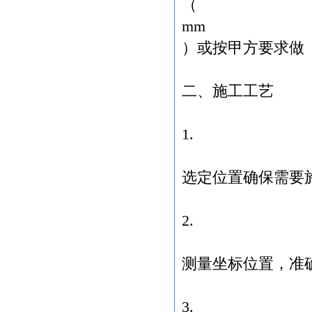
（
为人民安全保驾护航
我们的宗旨：真诚服务，永恒信赖
mm
我们的态度：勤奋、扎实、坚韧、团
）或按甲方要求做
结
我们的目标：准时生产，提供精美、
优质产品
二、施工工艺
1.
选定位置确保需要
2.
测量坐标位置，准
3.