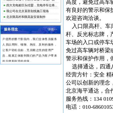
高度，避免过高车
四大充电桩巨头结盟，充电停车位将...
有良好的警示和保
我公司在北京某部划线施工现场
北京限高杆和限高架安装制作
欢迎咨询洽谈。
一、服务宗旨
入口限高杆
、车
客户购买我们产品，仅仅是与我们交
服务理念
详情>>
往的开始，是售后服务工作的开始，在客
杆
、反光标志牌，
户使用的整个阶段内，我们全体售后服务
车场的入口或停车
人员以周到、细致、热忱、及时的服务，
让客户轻松自如，无后顾之忧的使用产
免过高车辆对桥梁
品，能真正体验到我们的产品为客户带来
警示和保护作用，
的方便和创造的价值。
二、服务承诺及原则
选择通达，四通
1
、及时响应客户的招唤，主动上门
经营方针：安全 精
服务，快速处理产品问题。
2
、保修期内，免费维修，属于新产
公司以创新的理念
品本身质量问题引发的零配件的更换，我
北京海平通达，合
们免费提供快速更换。
服务热线：134 010
3
、依法处理质量纠纷，诚实守信，
有诺必践。
电话：010-6860105
三、服务力量