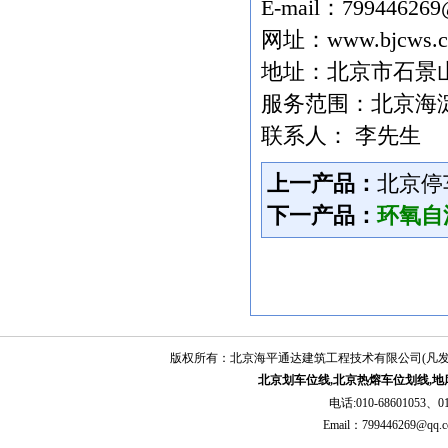
E-mail：
799446269
服务有技术人员多名，都在本行业锤
炼多年，有着丰富的工作经验。为进一步
网址：
www.bjcws.
提商业务素质，跟上技术发展的步伐我司
地址：北京市石景
每年根据培训计划，派出售后人员到各生
产厂家接受专业技术培训，交流技术经
服务范围：北京海
验。
联系人： 李先生
效率同样是售后力量和质量的体现，
我们备有专业的服务团队，为提高工作效
上一产品：
北京停
率做出了卓越贡献。
四、服务全体成员的心声
下一产品：
环氧自
我们全体售后人员热切的盼望为您提
供优质周到的服务，以过硬的技术、热忱
的态度赢得您的信任是我们成长壮大的基
础。您的意见是我们服务更加完善的宝贵
基石。
我们的理念：为城市交通贡献力量，
版权所有：北京海平通达建筑工程技术有限公司(凡
为人民安全保驾护航
北京划车位线,北京热熔车位划线,地
我们的宗旨：真诚服务，永恒信赖
我们的态度：勤奋、扎实、坚韧、团
电话:010-68601053、01
结
Email：79944626
我们的目标：准时生产，提供精美、