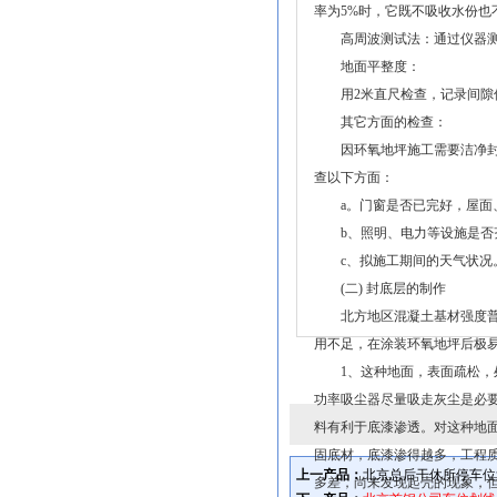
率为5%时，它既不吸收水份也
高周波测试法：通过仪器测定
地面平整度：
用2米直尺检查，记录间隙值
其它方面的检查：
因环氧地坪施工需要洁净封闭
查以下方面：
a。门窗是否已完好，屋面
b、照明、电力等设施是否
c、拟施工期间的天气状况
(二) 封底层的制作
北方地区混凝土基材强度普遍
用不足，在涂装环氧地坪后极
1、这种地面，表面疏松，处
功率吸尘器尽量吸走灰尘是必
料有利于底漆渗透。对这种地
固底材，底漆渗得越多，工程
上一产品：
北京总后干休所停车位
多差，尚未发现起壳的现象，