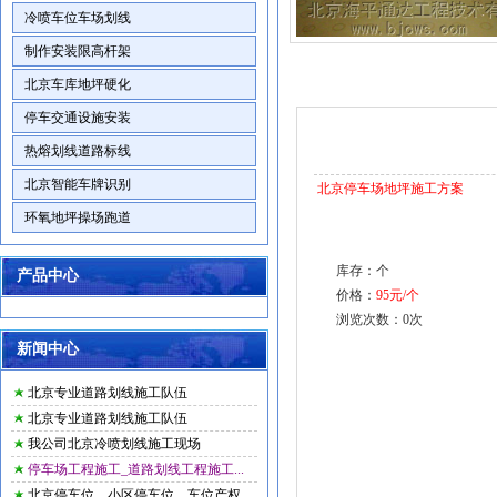
冷喷车位车场划线
制作安装限高杆架
北京车库地坪硬化
停车交通设施安装
热熔划线道路标线
北京智能车牌识别
北京停车场地坪施工方案
环氧地坪操场跑道
库存：个
产品中心
价格：
95元/个
浏览次数：
0
次
新闻中心
一、服务宗旨
北京专业道路划线施工队伍
客户购买我们产品，仅仅是与我们交
北京专业道路划线施工队伍
往的开始，是售后服务工作的开始，在客
我公司北京冷喷划线施工现场
户使用的整个阶段内，我们全体售后服务
停车场工程施工_道路划线工程施工...
人员以周到、细致、热忱、及时的服务，
北京停车位，小区停车位，车位产权