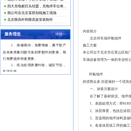
让客户轻松自如，无后顾之忧的使用产
四大充电桩巨头结盟，充电停车位将...
品，能真正体验到我们的产品为客户带来
我公司在北京某部划线施工现场
的方便和创造的价值。
北京限高杆和限高架安装制作
二、服务承诺及原则
1
、及时响应客户的招唤，主动上门
内容简介
服务理念
详情>>
服务，快速处理产品问题。
北京停车场环氧地坪
2
、保修期内，免费维修，属于新产
施工方案
品本身质量问题引发的零配件的更换，我
本公司位于北京市石景山区衙
们免费提供快速更换。
车场设备管理为一体的专业性
3
、依法处理质量纠纷，诚实守信，
有诺必践。
环氧地坪
三、服务力量
的优势众多,但是做好一个优良
服务有技术人员多名，都在本行业锤
炼多年，有着丰富的工作经验。为进一步
一、涂装方案设计
提商业务素质，跟上技术发展的步伐我司
在了解了基材状况、地坪使用
每年根据培训计划，派出售后人员到各生
1、表面处理方式：即针对现
产厂家接受专业技术培训，交流技术经
2、涂层厚度，包括总涂层
验。
3、宜选用的地坪涂料及辅料
效率同样是售后力量和质量的体现，
4、各道涂层或工序的施工
我们备有专业的服务团队，为提高工作效