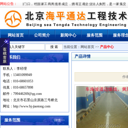
市石景山区衙门口，经国家工商局批准成立，拥有正规企业法人执照，是一家集交通
网站公告：
网站首页
公司简介
新闻中心
服务范围
服务理
当前位置：
网站首页
>>
产品中心
产品详情
联系我们
联系人：李经理
手机：13401099949
作
电话：010-68601053
传真：010-68657898
邮件：799446269@qq.com
地址：北京市石景山京原路三号桥北
网址：http://www.bj-jiaotong.com
服务范围
详情>>