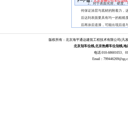
下一产品：
北京首钢公司车位划线
2、对于表面光滑、硬度、强
何保证涂层与底材的附着力，
后达到表面要具有均一的粗糙
后再涂后道漆，可能出现后道
3、旧漆及油污地面比较头疼
方法不外以下几种：
版权所有：北京海平通达建筑工程技术有限公司(凡
北京划车位线,北京热熔车位划线,地
a、铣刨机彻底铣除，对薄油
电话:010-68601053、01
b、局部油污采用火枪烧除
Email：79944626
c、采用稀释剂清洗，这种方
d、用酸洗，应该有效，过后
4、 流动性好的封闭底涂能
闭作用，对较大而又被尘土挡
5、 底涂一般采用无溶剂、
否则会严重破坏覆涂层。
6、 底涂施工，要用镘刀均
面通体发亮为标准，没有发亮
7、 底涂干燥后，要对素地
环氧批土分2—3次批刮，每批