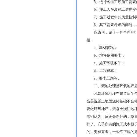
5、进行各道工序施工需要的
率做出了卓越贡献。
四、服务全体成员的心声
6、施工人员及施工进度安
我们全体售后人员热切的盼望为您提
7、施工过程中的质量控制
供优质周到的服务，以过硬的技术、热忱
8、其它需要考虑的问题-----
的态度赢得您的信任是我们成长壮大的基
应该说，设计一套合理可行的
础。您的意见是我们服务更加完善的宝贵
括：
基石。
a、基材状况；
我们的理念：为城市交通贡献力量，
b、地坪使用要求；
为人民安全保驾护航
我们的宗旨：真诚服务，永恒信赖
c、施工环境条件；
我们的态度：勤奋、扎实、坚韧、团
d、工程成本；
结
e、要求工期等。
我们的目标：准时生产，提供精美、
二、素地处理是环氧地坪施
优质产品
凡是环氧地坪在建造后半年内
当是混凝土地面浇铸基础不合
要做环氧地坪，混凝土浇注地
者则认为，反正会盖住的，质
行了。几乎所有的施工成本报
的。更有甚者，一些不正规的