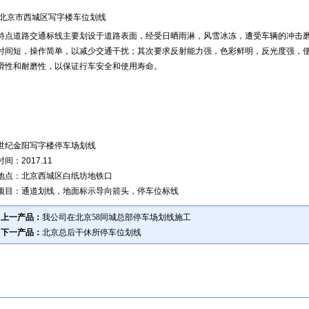
北京市西城区写字楼车位划线
特点道路交通标线主要划设于道路表面，经受日晒雨淋，风雪冰冻，遭受车辆的冲击
时间短，操作简单，以减少交通干扰；其次要求反射能力强，色彩鲜明，反光度强，
滑性和耐磨性，以保证行车安全和使用寿命。
世纪金阳写字楼停车场划线
时间：2017.11
地点：北京西城区白纸坊地铁口
项目：通道划线，地面标示导向箭头，停车位标线
上一产品：
我公司在北京58同城总部停车场划线施工
下一产品：
北京总后干休所停车位划线