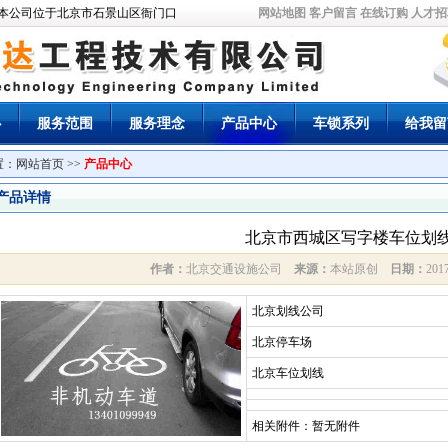
公司位于北京市石景山区衙门口，经国家工商局批准成立，拥有正规企业法人执照，
网站地图
客户留言
在线订购
人才招
心
服务范围
服务理念
产品中心
车锁系列
给我留
置：
网站首页
>>
产品中心
产品详情
北京市西城区写字楼车位划
作者：
北京交通设施公司
来源：
本站原创
日期：
201
北京划线公司
北京停车场
北京车位划线
相关附件：暂无附件