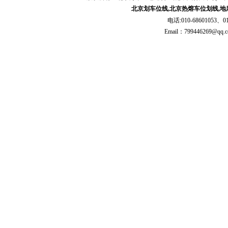
三、服务力量
北京划车位线,北京热熔车位划线,地
服务有技术人员多名，都在本行业锤
电话:010-68601053、01
炼多年，有着丰富的工作经验。为进一步
Email：79944626
提商业务素质，跟上技术发展的步伐我司
每年根据培训计划，派出售后人员到各生
产厂家接受专业技术培训，交流技术经
验。
效率同样是售后力量和质量的体现，
我们备有专业的服务团队，为提高工作效
率做出了卓越贡献。
四、服务全体成员的心声
我们全体售后人员热切的盼望为您提
供优质周到的服务，以过硬的技术、热忱
的态度赢得您的信任是我们成长壮大的基
础。您的意见是我们服务更加完善的宝贵
基石。
我们的理念：为城市交通贡献力量，
为人民安全保驾护航
我们的宗旨：真诚服务，永恒信赖
我们的态度：勤奋、扎实、坚韧、团