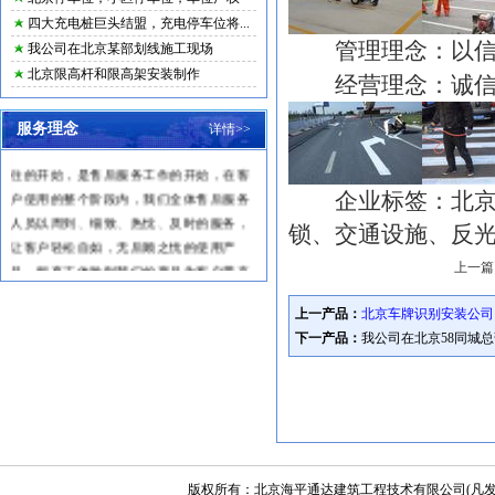
四大充电桩巨头结盟，充电停车位将...
管理理念：以信益
我公司在北京某部划线施工现场
北京限高杆和限高架安装制作
经营理念：诚信为
一、服务宗旨
服务理念
详情>>
客户购买我们产品，仅仅是与我们交
往的开始，是售后服务工作的开始，在客
户使用的整个阶段内，我们全体售后服务
企业标签：
北
人员以周到、细致、热忱、及时的服务，
锁、交通设施、反
让客户轻松自如，无后顾之忧的使用产
品，能真正体验到我们的产品为客户带来
上一篇
的方便和创造的价值。
二、服务承诺及原则
上一产品：
北京车牌识别安装公司
1
、及时响应客户的招唤，主动上门
下一产品：
我公司在北京58同城
服务，快速处理产品问题。
2
、保修期内，免费维修，属于新产
品本身质量问题引发的零配件的更换，我
们免费提供快速更换。
3
、依法处理质量纠纷，诚实守信，
有诺必践。
版权所有：北京海平通达建筑工程技术有限公司(凡